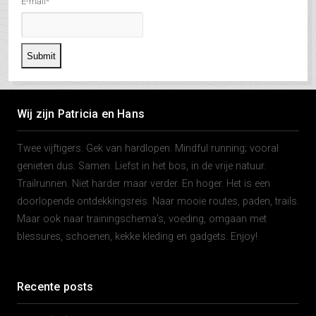
E-mail*
Wij zijn Patricia en Hans
Twee vijftigers. Gek van hardlopen. Mindful running; vooral
genieten dus. Samen. Liefst in het bos, in de vrije natuur.
Trailrunnen. Niet harder maar verder. En hoger. Het is een
doorlopende ontdekkingsreis. Naar mooie routes, paden, trails.
Maar ook naar trainingschema’s, voeding, omgaan met
blessures, schoenen, kekke kleding en gadgets. Enjoy!
Recente posts