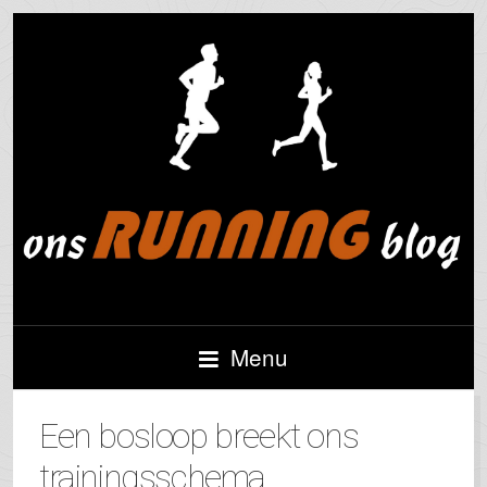
Menu
Een bosloop breekt ons
trainingsschema