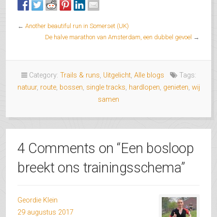
←
Another beautiful run in Somerset (UK)
De halve marathon van Amsterdam, een dubbel gevoel
→
Category:
Trails & runs
,
Uitgelicht
,
Alle blogs
Tags:
natuur
,
route
,
bossen
,
single tracks
,
hardlopen
,
genieten
,
wij
samen
4 Comments on “
Een bosloop
breekt ons trainingsschema
”
Geordie Klein
29 augustus 2017