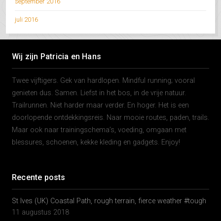
september 2016
juli 2016
Wij zijn Patricia en Hans
Twee vijftigers. Gek van hardlopen. Mindful running; vooral
genieten dus. Samen. Liefst in het bos, in de vrije natuur.
Trailrunnen. Niet harder maar verder. En hoger. Het is een
doorlopende ontdekkingsreis. Naar mooie routes, paden, trails.
Maar ook naar trainingschema’s, voeding, omgaan met
blessures, schoenen, kekke kleding en gadgets. Enjoy!
Recente posts
St Ives (UK) Coastal Path, rough terrain, fierce weather #tough
11 augustus 2018