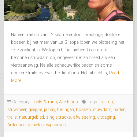
Na een trailrun van 12 kilometer door prachtige, donkere
bossen bij het meer van La Gileppe lopen we plotseling het
felle zonlicht in. We lopen bijna juichend een grote
betonnen stuwdam op, ongeveer net zo breed als een
vierbaansweg. Na alle schaduwrijke paden en soms
donkere trails overvalt het licht ons. Het uitzicht is,
Read
More
Category:
Trails & runs
,
Alle blogs
Tags:
trailrun
,
stuwmeer
,
gileppe
,
jalhay
,
hellingen
,
bossen
,
stuwdam
,
paden
,
trails
,
natuurgebied
,
single tracks
,
afwisseling
,
uitdaging
,
Ardennen
,
genieten
,
wij samen