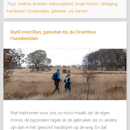
Tags:
trailrun
,
bossen
,
natuurgebied
,
single tracks
,
uitdaging
,
hardlopen
,
bospaadjes
,
genieten
,
wij samen
RunForestRun, genieten bij de Drenthse
Hunebedden
Wat trailrunnen voor ons zo mooi maakt zijn de eigen
mores, de bijzondere regels en de gebruiken die zo anders
zijn dan in het ‘gewone’ hardlopen op de weg. En dat