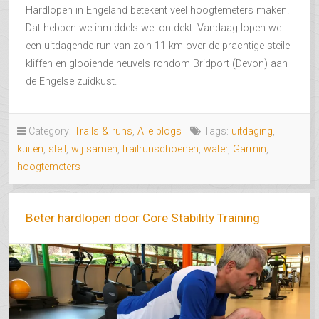
Hardlopen in Engeland betekent veel hoogtemeters maken.
Dat hebben we inmiddels wel ontdekt. Vandaag lopen we
een uitdagende run van zo’n 11 km over de prachtige steile
kliffen en glooiende heuvels rondom Bridport (Devon) aan
de Engelse zuidkust.
Category:
Trails & runs
,
Alle blogs
Tags:
uitdaging
,
kuiten
,
steil
,
wij samen
,
trailrunschoenen
,
water
,
Garmin
,
hoogtemeters
Beter hardlopen door Core Stability Training