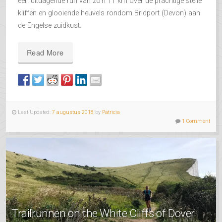
een uitdagende run van zo’n 11 km over de prachtige steile
kliffen en glooiende heuvels rondom
Bridport (Devon)
aan
de Engelse zuidkust.
Read More
Last Updated:
7 augustus 2018
by
Patricia
1 Comment
Trailrunnen on the White Cliffs of Dover