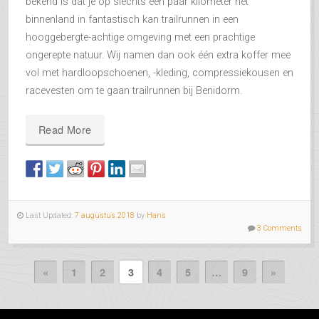
bekend is dat je op slechts een paar kilometer het
binnenland in fantastisch kan trailrunnen in een
hooggebergte-achtige omgeving met een prachtige
ongerepte natuur. Wij namen dan ook één extra koffer mee
vol met hardloopschoenen, -kleding, compressiekousen en
racevesten om te gaan trailrunnen bij Benidorm.
Read More
Last Updated:
7 augustus 2018
by
Hans
3 Comments
«
1
2
3
4
5
…
9
»